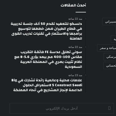
أحدث المقالات
منذ 22 ساعة
لسيبراني
دلسكو للتعهيد تقدم 50 ألف جلسة تدريبية
في قطاع الطيران ضمن خططها لتوسيع
برامجها والاستثمار في تقنيات تدريب القوى
العاملة
ة
منذ 22 ساعة
ياحة و سفر
سوني تطلق عدسة FE فائقة التقريب
مقاس 100-400 مم ببعد بؤري 5.6-8 مع
برسكي
نظام تثبيت بصري في المملكة العربية
لحساني
السعودية
منذ 23 ساعة
علامات محلية وعالمية رائدة تشارك في Big
5 Construct Saudi لاستعراض الحلول
الداعمة لإنجاز المشاريع في أنحاء المملكة
أدخل
بريدك