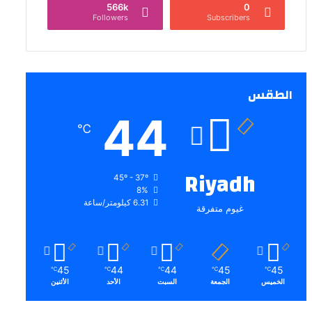
566k
0
Followers
Subscribers
الطقس
44
℃
Riyadh
45º - 37º
8%
6.31 كيلومتر/ساعة
غيوم متفرقة
45
44
44
45
45
℃
℃
℃
℃
℃
الخميس
الجمعة
السبت
الأحد
الأثنين