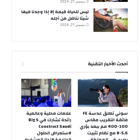
ديسمبر 21, 2024
ليس للحياة قيمة إلا إذا وجدنا فيها
شيئا نناضل من أجله
ديسمبر 21, 2024
أحدث الأخبار التقنية
سوني تطلق عدسة FE
علامات محلية وعالمية
فائقة التقريب مقاس
رائدة تشارك في Big 5
100-400 مم ببعد بؤري
Construct Saudi
5.6-8 مع نظام تثبيت
لاستعراض الحلول
بصري في المملكة
الداعمة لإنجاز المشاريع