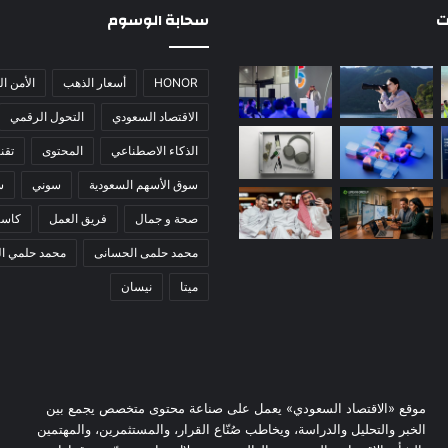
ت
سحابة الوسوم
HONOR
أسعار الذهب
الأمن ا
الاقتصاد السعودي
التحول الرقمي
الذكاء الاصطناعي
المحتوى
تقني
سوق الأسهم السعودية
سوني
س
صحة و جمال
فريق العمل
كاس
محمد حلمى الحسانى
محمد حلمي ا
ميتا
نيسان
موقع «الاقتصاد السعودي» يعمل على صناعة محتوى متخصص يجمع بين
الخبر والتحليل والدراسة، ويخاطب صُنّاع القرار، والمستثمرين، والمهتمين