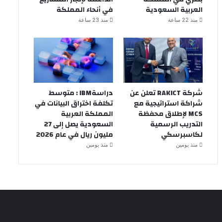
العربية السعودية
في أنحاء المملكة
منذ 22 ساعة
منذ 23 ساعة
شركة RAKICT تعلن عن
دراسةIBM : متوسط
شراكة استراتيجية مع
تكلفة اختراق البيانات في
MCS لإطلاق محفظة
المملكة العربية
التدريب الرسمية
السعودية يصل إلى 27
لكاسبرسكي
مليون ريال في عام 2026
منذ يومين
منذ يومين